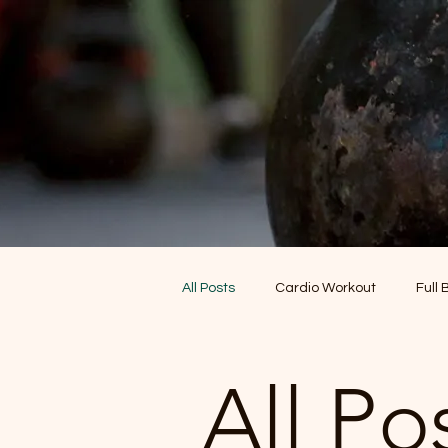
All Posts
Cardio Workout
Full
Leg Workout
Power Dance W
All Po