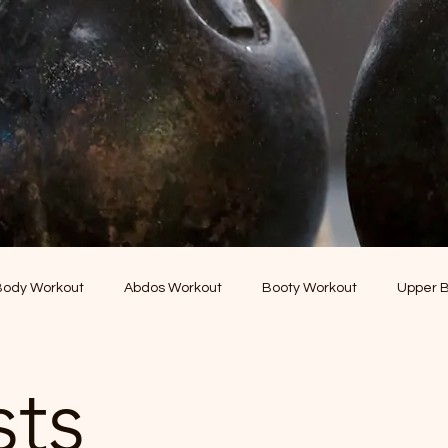
 Body Workout
Abdos Workout
Booty Workout
Upper 
orkout
Yoga & Pilates
5 mins Killer
sts