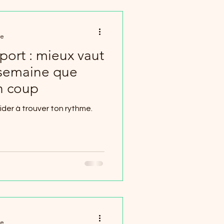
re
ort : mieux vaut
 semaine que
n coup
aider à trouver ton rythme.
re