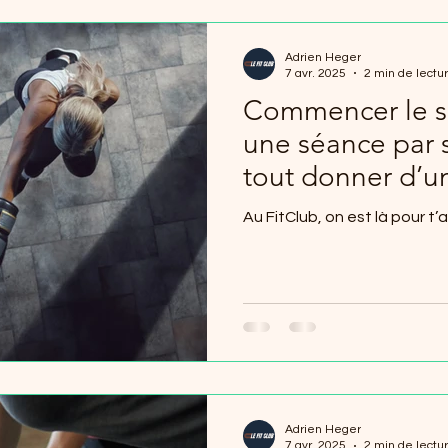
Adrien Heger
7 avr. 2025
2 min de lectu
Commencer le sp
une séance par
tout donner d’u
Au FitClub, on est là pour t’
Adrien Heger
7 avr. 2025
2 min de lectu