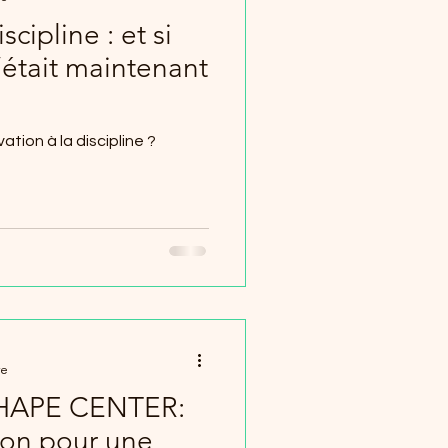
cipline : et si
c’était maintenant
tion à la discipline ?
re
SHAPE CENTER:
son pour une