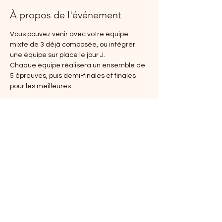
À propos de l'événement
Vous pouvez venir avec votre équipe 
mixte de 3 déjà composée, ou intégrer 
une équipe sur place le jour J.
Chaque équipe réalisera un ensemble de 
5 épreuves, puis demi-finales et finales 
pour les meilleures.
9h : enregistrements et constitution des 
équipes
9h30 : Échauffement et briefing
10h : Début de la compétition
12h30-14h00 : Pause repas
Afficher plus